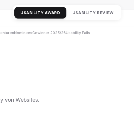
USABILITY AWARD
USABILITY REVIEW
enturen
Nominees
Gewinner 2025/26
Usability Fails
y von Websites.