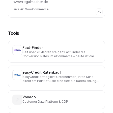
www.regalmacher.de
sixa AG
·
WooCommerce
Tools
Fact-Finder
Seit über 20 Jahren steigert FactFinder die
Conversion Rates im eCommerce – heute ist die
Lösung in mehr als 2.000 B2B- und B2C-Shops im
Einsatz. Unsere Plattform kombiniert KI und
menschliche Expertise für schnelle, personalisierte
easyCredit Ratenkauf
Einkaufserlebnisse: Sie gibt dir Automatisierung, wo
du sie möchtest. Und Kontrolle, wann immer du sie
easyCredit ermöglicht Unternehmen, ihren Kund
brauchst.
direkt am Point of Sale eine flexible Ratenzahlung
anzubieten. Dadurch können Kaufabschlüsse
erleichtert, Warenkörbe vergrößert und die
Conversion gesteigert werden.
Voyado
Customer Data Platform & CDP