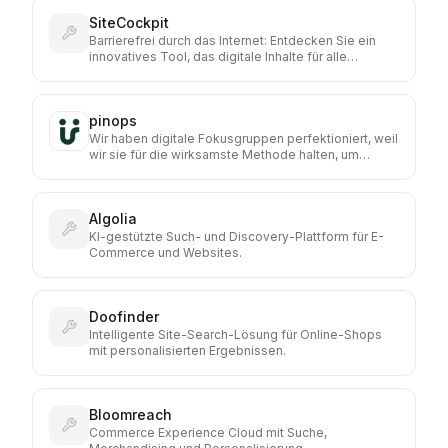
SiteCockpit
Barrierefrei durch das Internet: Entdecken Sie ein
innovatives Tool, das digitale Inhalte für alle
zugänglich macht und die Benutzerfreundlichkeit
Ihrer Website entscheidend verbessert.
pinops
Wir haben digitale Fokusgruppen perfektioniert, weil
wir sie für die wirksamste Methode halten, um
Product Leadern die richtigen Insights zur Verfügung
zu stellen. Sie helfen dabei, Sichtweisen zu
verändern, Kunden wirklich zu verstehen und auf
Algolia
dieser Basis bessere Shops, Services, Produkte und
Werbekonzepte zu entwickeln.
KI-gestützte Such- und Discovery-Plattform für E-
Commerce und Websites.
Doofinder
Intelligente Site-Search-Lösung für Online-Shops
mit personalisierten Ergebnissen.
Bloomreach
Commerce Experience Cloud mit Suche,