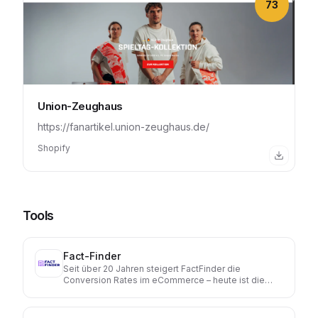
73
Union-Zeughaus
https://fanartikel.union-zeughaus.de/
Shopify
Tools
Fact-Finder
Seit über 20 Jahren steigert FactFinder die
Conversion Rates im eCommerce – heute ist die
Lösung in mehr als 2.000 B2B- und B2C-Shops im
Einsatz. Unsere Plattform kombiniert KI und
menschliche Expertise für schnelle, personalisierte