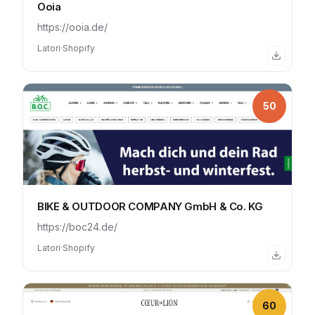
Ooia
https://ooia.de/
Latori
·
Shopify
50
BIKE & OUTDOOR COMPANY GmbH & Co. KG
https://boc24.de/
Latori
·
Shopify
60