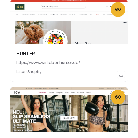
60
HUNTER
https://www.wirliebenhunter.de/
Latori
·
Shopify
60