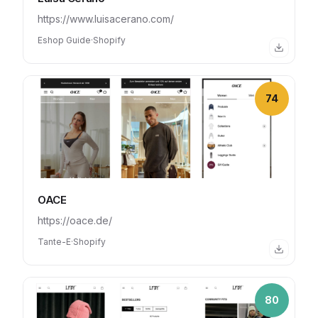
https://www.luisacerano.com/
Eshop Guide
·
Shopify
74
OACE
https://oace.de/
Tante-E
·
Shopify
80