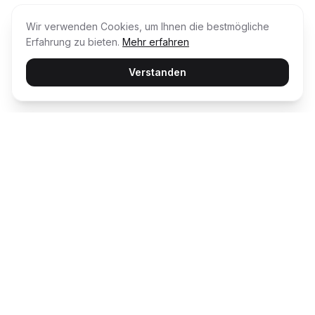
Wir verwenden Cookies, um Ihnen die bestmögliche
Erfahrung zu bieten.
Mehr erfahren
Verstanden
Usability Award
Die unabhängige Plattform für Customer
Happiness – wir bewerten und prämieren die
besten digitalen Erlebnisse.