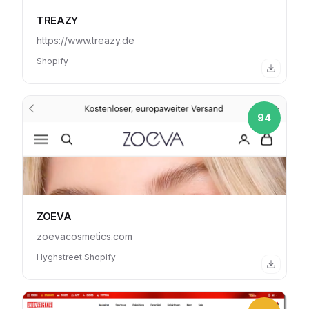
TREAZY
https://www.treazy.de
Shopify
94
ZOEVA
zoevacosmetics.com
Hyghstreet
·
Shopify