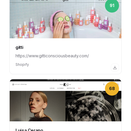
91
gitti
https://www.gitticonsciousbeauty.com/
Shopify
68
Luisa Cerano