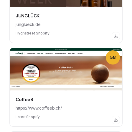
JUNGLÜCK
junglueck.de
Hyghstreet
·
Shopify
58
CoffeeB
https://www.coffeeb.ch/
Latori
·
Shopify