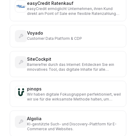
easyCredit Ratenkauf
Einkaufserlebnisse: Sie gibt dir Automatisierung, wo
du sie möchtest. Und Kontrolle, wann immer du sie
easyCredit ermöglicht Unternehmen, ihren Kund
brauchst.
direkt am Point of Sale eine flexible Ratenzahlung
anzubieten. Dadurch können Kaufabschlüsse
erleichtert, Warenkörbe vergrößert und die
Conversion gesteigert werden.
Voyado
Customer Data Platform & CDP
SiteCockpit
Barrierefrei durch das Internet: Entdecken Sie ein
innovatives Tool, das digitale Inhalte für alle
zugänglich macht und die Benutzerfreundlichkeit
Ihrer Website entscheidend verbessert.
pinops
Wir haben digitale Fokusgruppen perfektioniert, weil
wir sie für die wirksamste Methode halten, um
Product Leadern die richtigen Insights zur Verfügung
zu stellen. Sie helfen dabei, Sichtweisen zu
verändern, Kunden wirklich zu verstehen und auf
Algolia
dieser Basis bessere Shops, Services, Produkte und
Werbekonzepte zu entwickeln.
KI-gestützte Such- und Discovery-Plattform für E-
Commerce und Websites.