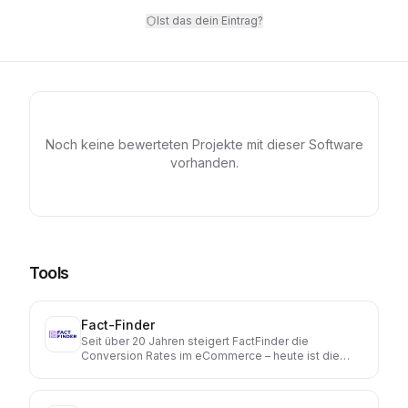
Ist das dein Eintrag?
Noch keine bewerteten Projekte mit dieser Software
vorhanden.
Tools
Fact-Finder
Seit über 20 Jahren steigert FactFinder die
Conversion Rates im eCommerce – heute ist die
Lösung in mehr als 2.000 B2B- und B2C-Shops im
Einsatz. Unsere Plattform kombiniert KI und
menschliche Expertise für schnelle, personalisierte