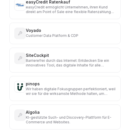
easyCredit Ratenkauf
Einkaufserlebnisse: Sie gibt dir Automatisierung, wo
du sie möchtest. Und Kontrolle, wann immer du sie
easyCredit ermöglicht Unternehmen, ihren Kund
brauchst.
direkt am Point of Sale eine flexible Ratenzahlung
anzubieten. Dadurch können Kaufabschlüsse
erleichtert, Warenkörbe vergrößert und die
Conversion gesteigert werden.
Voyado
Customer Data Platform & CDP
SiteCockpit
Barrierefrei durch das Internet: Entdecken Sie ein
innovatives Tool, das digitale Inhalte für alle
zugänglich macht und die Benutzerfreundlichkeit
Ihrer Website entscheidend verbessert.
pinops
Wir haben digitale Fokusgruppen perfektioniert, weil
wir sie für die wirksamste Methode halten, um
Product Leadern die richtigen Insights zur Verfügung
zu stellen. Sie helfen dabei, Sichtweisen zu
verändern, Kunden wirklich zu verstehen und auf
Algolia
dieser Basis bessere Shops, Services, Produkte und
Werbekonzepte zu entwickeln.
KI-gestützte Such- und Discovery-Plattform für E-
Commerce und Websites.