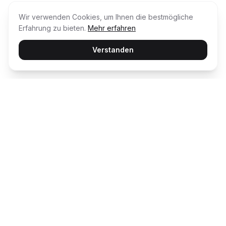
Wir verwenden Cookies, um Ihnen die bestmögliche
Erfahrung zu bieten.
Mehr erfahren
Verstanden
Usability Award
Die unabhängige Plattform für Customer
Happiness – wir bewerten und prämieren die
besten digitalen Erlebnisse.