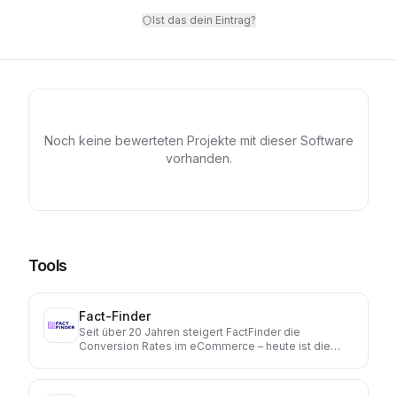
Ist das dein Eintrag?
Noch keine bewerteten Projekte mit dieser Software
vorhanden.
Tools
Fact-Finder
Seit über 20 Jahren steigert FactFinder die
Conversion Rates im eCommerce – heute ist die
Lösung in mehr als 2.000 B2B- und B2C-Shops im
Einsatz. Unsere Plattform kombiniert KI und
menschliche Expertise für schnelle, personalisierte