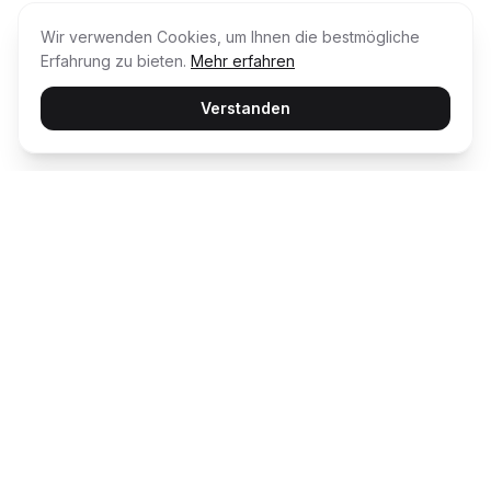
Wir verwenden Cookies, um Ihnen die bestmögliche
Erfahrung zu bieten.
Mehr erfahren
Verstanden
Usability Award
Die unabhängige Plattform für Customer
Happiness – wir bewerten und prämieren die
besten digitalen Erlebnisse.