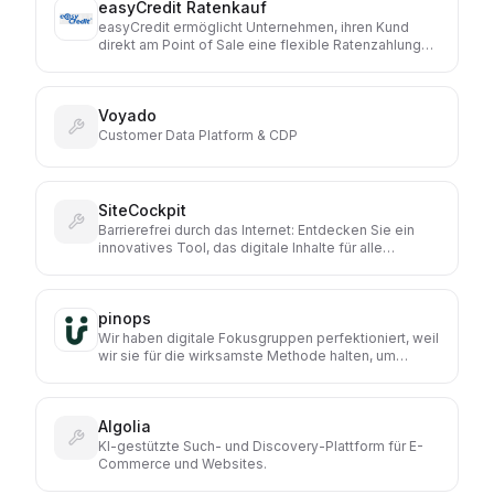
easyCredit Ratenkauf
Einkaufserlebnisse: Sie gibt dir Automatisierung, wo
du sie möchtest. Und Kontrolle, wann immer du sie
easyCredit ermöglicht Unternehmen, ihren Kund
brauchst.
direkt am Point of Sale eine flexible Ratenzahlung
anzubieten. Dadurch können Kaufabschlüsse
erleichtert, Warenkörbe vergrößert und die
Conversion gesteigert werden.
Voyado
Customer Data Platform & CDP
SiteCockpit
Barrierefrei durch das Internet: Entdecken Sie ein
innovatives Tool, das digitale Inhalte für alle
zugänglich macht und die Benutzerfreundlichkeit
Ihrer Website entscheidend verbessert.
pinops
Wir haben digitale Fokusgruppen perfektioniert, weil
wir sie für die wirksamste Methode halten, um
Product Leadern die richtigen Insights zur Verfügung
zu stellen. Sie helfen dabei, Sichtweisen zu
verändern, Kunden wirklich zu verstehen und auf
Algolia
dieser Basis bessere Shops, Services, Produkte und
Werbekonzepte zu entwickeln.
KI-gestützte Such- und Discovery-Plattform für E-
Commerce und Websites.