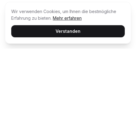
Wir verwenden Cookies, um Ihnen die bestmögliche
Erfahrung zu bieten.
Mehr erfahren
Verstanden
Usability Award
Die unabhängige Plattform für Customer
Happiness – wir bewerten und prämieren die
besten digitalen Erlebnisse.