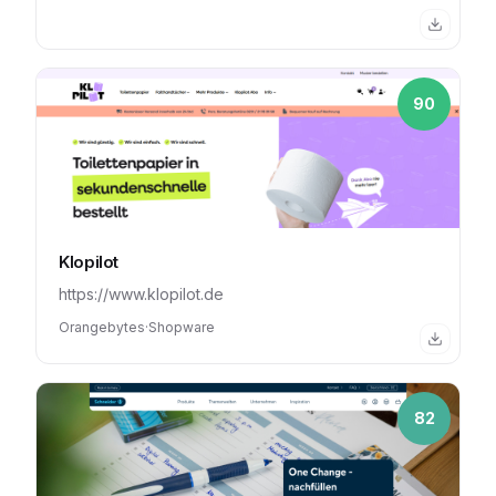
90
Klopilot
https://www.klopilot.de
Orangebytes
·
Shopware
82