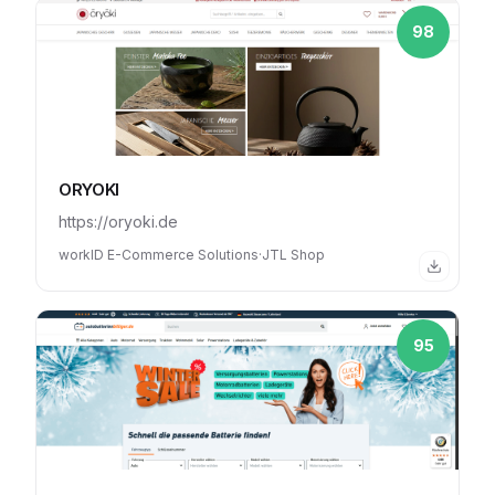
98
ORYOKI
https://oryoki.de
workID E-Commerce Solutions
·
JTL Shop
95