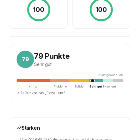
100
100
79
Punkte
79
Sehr gut
Außergewöhnlich
Kritisch
Probleme
Solide
Sehr gut
Exzellent
↗
11 Punkte bis „Exzellent"
Stärken
Der STABILO Onlineshop besticht durch eine