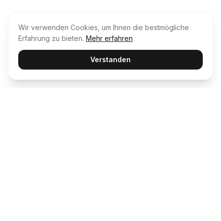
Wir verwenden Cookies, um Ihnen die bestmögliche
Erfahrung zu bieten.
Mehr erfahren
Verstanden
Usability Award
Die unabhängige Plattform für Customer
Happiness – wir bewerten und prämieren die
besten digitalen Erlebnisse.