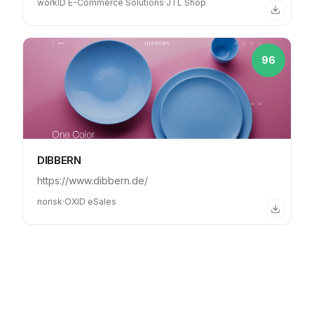
workID E-Commerce Solutions
·
JTL Shop
96
DIBBERN
https://www.dibbern.de/
norisk
·
OXID eSales