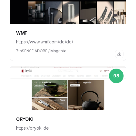
WMF
https://www.wmf.com/de/de/
7thSENSE
·
ADOBE / Magento
98
ORYOKI
https://oryoki.de