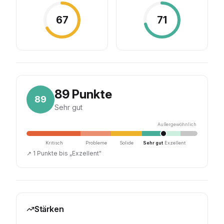
67
71
89
Punkte
89
Sehr gut
Außergewöhnlich
Kritisch
Probleme
Solide
Sehr gut
Exzellent
↗
1 Punkte bis „Exzellent"
Stärken