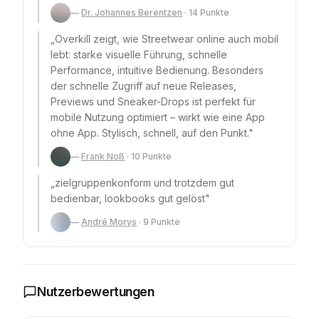
—
Dr. Johannes Berentzen
·
14
Punkte
„
Overkill zeigt, wie Streetwear online auch mobil
lebt: starke visuelle Führung, schnelle
Performance, intuitive Bedienung. Besonders
der schnelle Zugriff auf neue Releases,
Previews und Sneaker-Drops ist perfekt für
mobile Nutzung optimiert – wirkt wie eine App
ohne App. Stylisch, schnell, auf den Punkt.
"
—
Frank Noß
·
10
Punkte
„
zielgruppenkonform und trotzdem gut
bedienbar, lookbooks gut gelöst
"
—
André Morys
·
9
Punkte
Nutzerbewertungen