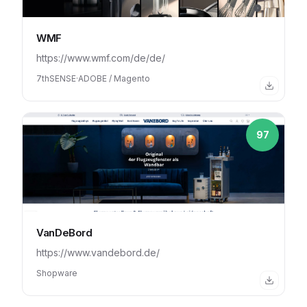
WMF
https://www.wmf.com/de/de/
7thSENSE
·
ADOBE / Magento
97
VanDeBord
https://www.vandebord.de/
Shopware