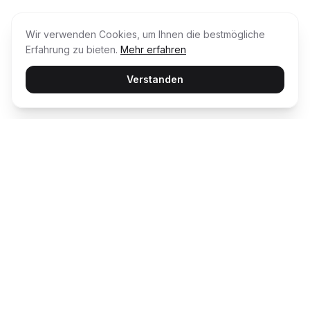
Wir verwenden Cookies, um Ihnen die bestmögliche
Erfahrung zu bieten.
Mehr erfahren
Verstanden
Usability Award
Die unabhängige Plattform für Customer
Happiness – wir bewerten und prämieren die
besten digitalen Erlebnisse.