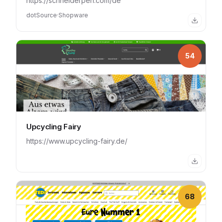
https://schneiderpen.com/de
dotSource
·
Shopware
54
Upcycling Fairy
https://www.upcycling-fairy.de/
68