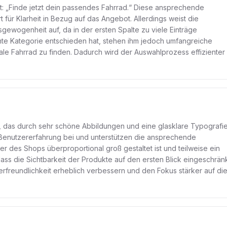
aft: „Finde jetzt dein passendes Fahrrad.“ Diese ansprechende
t für Klarheit in Bezug auf das Angebot. Allerdings weist die
gewogenheit auf, da in der ersten Spalte zu viele Einträge
mmte Kategorie entschieden hat, stehen ihm jedoch umfangreiche
eale Fahrrad zu finden. Dadurch wird der Auswahlprozess effizienter
, das durch sehr schöne Abbildungen und eine glasklare Typografi
 Benutzererfahrung bei und unterstützen die ansprechende
der des Shops überproportional groß gestaltet ist und teilweise ein
 dass die Sichtbarkeit der Produkte auf den ersten Blick eingeschrän
freundlichkeit erheblich verbessern und den Fokus stärker auf di