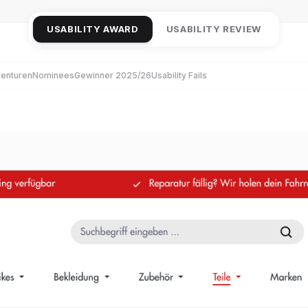
USABILITY AWARD
USABILITY REVIEW
enturen
Nominees
Gewinner 2025/26
Usability Fails