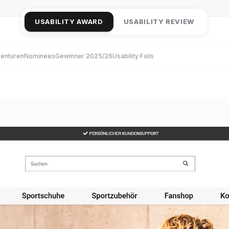
USABILITY AWARD
USABILITY REVIEW
enturen
Nominees
Gewinner 2025/26
Usability Fails