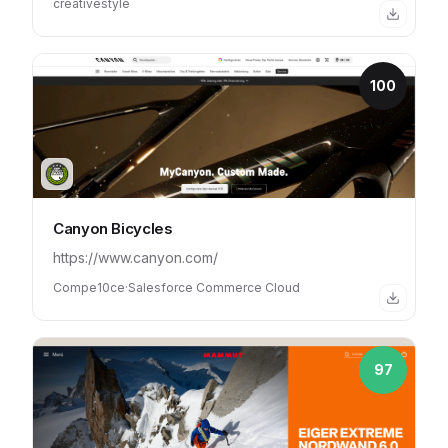
creativestyle
100
Canyon Bicycles
https://www.canyon.com/
Compe10ce
·
Salesforce Commerce Cloud
97