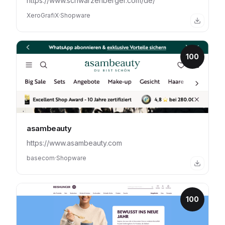
https://www.schwarzenberger.com/de/
XeroGrafiX
·
Shopware
100
asambeauty
https://www.asambeauty.com
basecom
·
Shopware
100