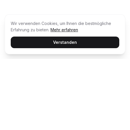
Wir verwenden Cookies, um Ihnen die bestmögliche
Erfahrung zu bieten.
Mehr erfahren
Verstanden
Usability Award
Die unabhängige Plattform für Customer
Happiness – wir bewerten und prämieren die