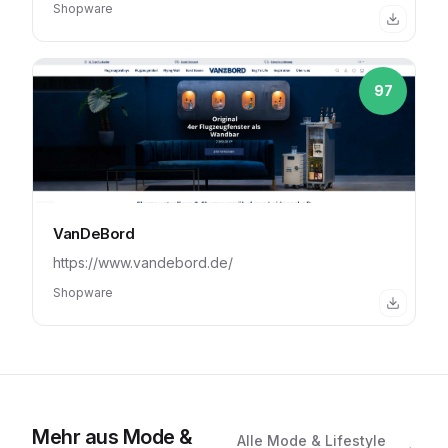
Shopware
97
VanDeBord
https://www.vandebord.de/
Shopware
Mehr aus
Mode &
Alle
Mode & Lifestyle