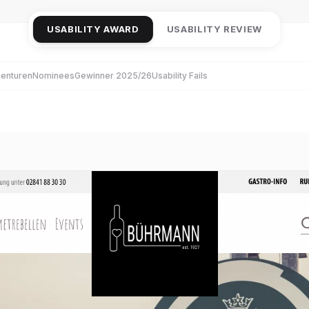
USABILITY AWARD
USABILITY REVIEW
enturen
Nominees
Gewinner 2025/26
Usability Fails