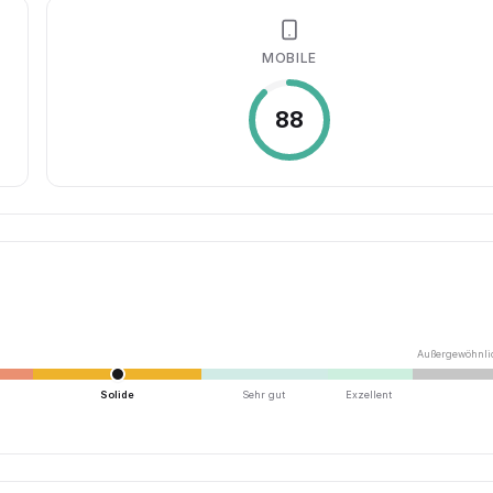
MOBILE
88
Außergewöhnli
Solide
Sehr gut
Exzellent