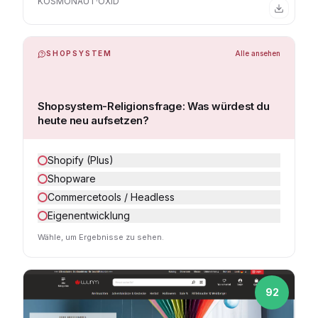
KOSMONAUT
·
OXID
SHOPSYSTEM
Alle ansehen
Shopsystem-Religionsfrage: Was würdest du
heute neu aufsetzen?
Shopify (Plus)
Shopware
Commercetools / Headless
Eigenentwicklung
Wähle, um Ergebnisse zu sehen.
92