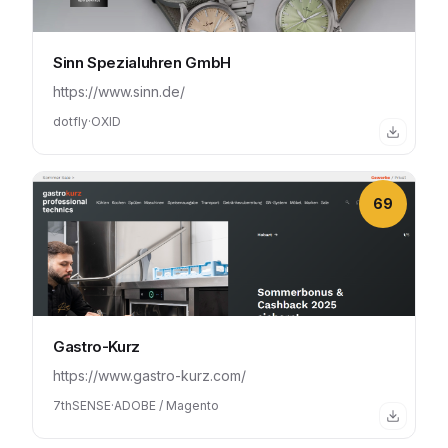
Sinn Spezialuhren GmbH
https://www.sinn.de/
dotfly
·
OXID
69
Gastro-Kurz
https://www.gastro-kurz.com/
7thSENSE
·
ADOBE / Magento