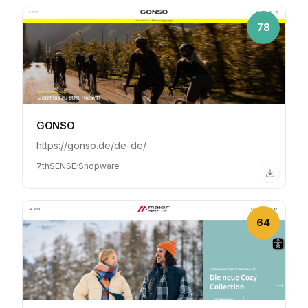
78
GONSO
https://gonso.de/de-de/
7thSENSE
·
Shopware
64