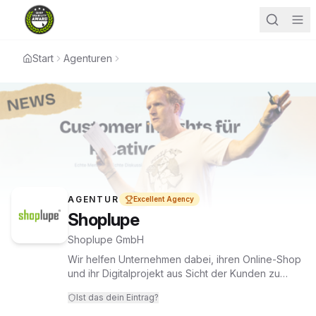
Start
Agenturen
AGENTUR
Excellent Agency
Shoplupe
Shoplupe GmbH
Wir helfen Unternehmen dabei, ihren Online-Shop
und ihr Digitalprojekt aus Sicht der Kunden zu
denken. Mit fundierten Methoden, echten
Ist das dein Eintrag?
Customer Insights und viel Erfahrung schaffen wir
Einblicke und Sichtweisen, die wieder neue Ideen,