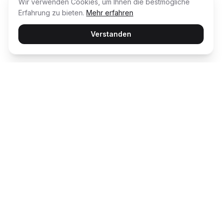
Wir verwenden Cookies, um Ihnen die bestmögliche
Erfahrung zu bieten.
Mehr erfahren
Verstanden
Usability Award
Die unabhängige Plattform für Customer
Happiness – wir bewerten und prämieren die
besten digitalen Erlebnisse.
ENTDECKEN
AWARD