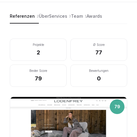
Konzepte und strategische Arbeit ermöglichen.
Referenzen
Über
Services
Team
Awards
2
3
1
Projekte
Ø Score
2
77
Bester Score
Bewertungen
79
0
79