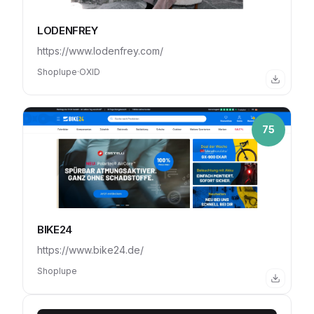
LODENFREY
https://www.lodenfrey.com/
Shoplupe
·
OXID
75
BIKE24
https://www.bike24.de/
Shoplupe