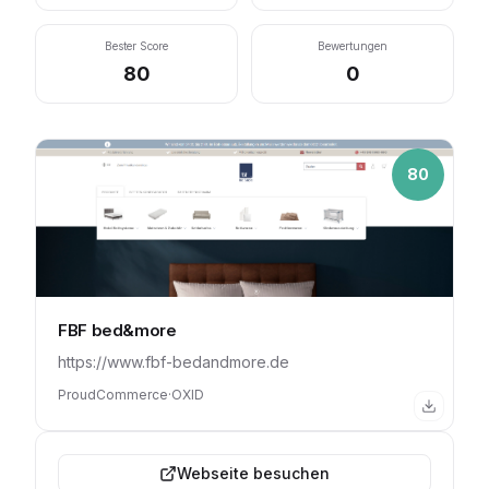
Bester Score
Bewertungen
80
0
80
FBF bed&more
https://www.fbf-bedandmore.de
ProudCommerce
·
OXID
Webseite besuchen