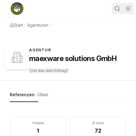
Start
Agenturen
AGENTUR
maexware solutions GmbH
Ist das dein Eintrag?
Referenzen
Über
1
Projekte
Ø Score
1
72