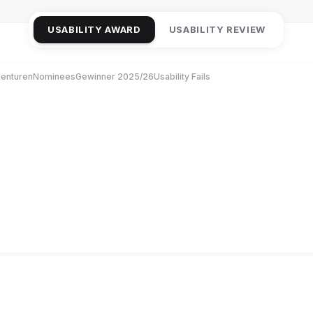
USABILITY AWARD
USABILITY REVIEW
enturen
Nominees
Gewinner 2025/26
Usability Fails