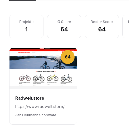
Projekte
Ø Score
Bester Score
1
64
64
64
Radwelt.store
https://www.radwelt.store/
Jan Heumann
·
Shopware