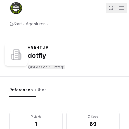
Start
Agenturen
AGENTUR
dotfly
Ist das dein Eintrag?
Referenzen
Über
1
Projekte
Ø Score
1
69