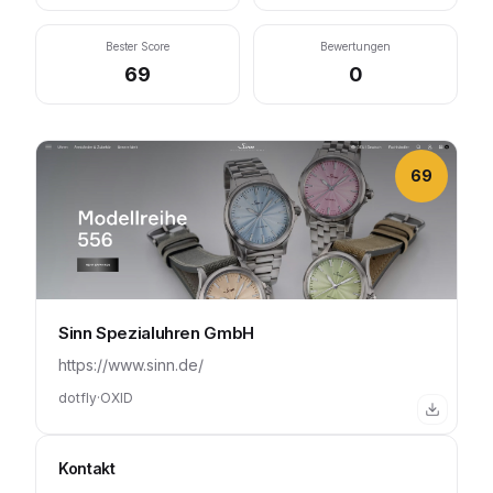
Bester Score
Bewertungen
69
0
69
Sinn Spezialuhren GmbH
https://www.sinn.de/
dotfly
·
OXID
Kontakt