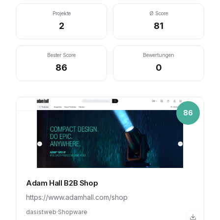
Projekte
Ø Score
2
81
Bester Score
Bewertungen
86
0
86
Adam Hall B2B Shop
https://www.adamhall.com/shop
dasistweb
·
Shopware