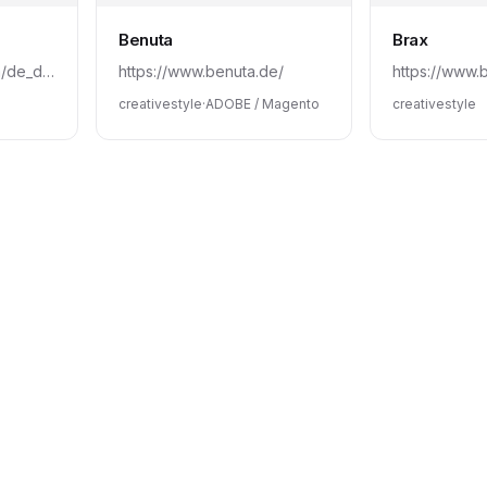
Benuta
Brax
https://www.falke.com/de_de/damen/
https://www.benuta.de/
https://www.
creativestyle
·
ADOBE / Magento
creativestyle