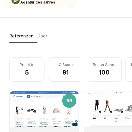
Agentur des Jahres
Referenzen
Über
5
Projekte
Ø Score
Bester Score
5
91
100
89