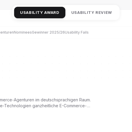
USABILITY AWARD
USABILITY REVIEW
enturen
Nominees
Gewinner 2025/26
Usability Fails
mmerce-Agenturen im deutschsprachigen Raum.
rce-Technologien ganzheitliche E-Commerce-